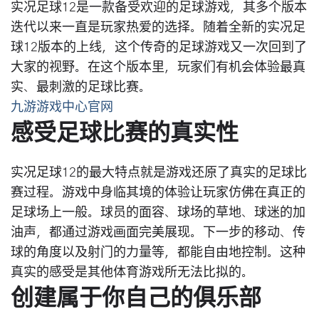
实况足球12是一款备受欢迎的足球游戏，其多个版本
迭代以来一直是玩家热爱的选择。随着全新的实况足
球12版本的上线，这个传奇的足球游戏又一次回到了
大家的视野。在这个版本里，玩家们有机会体验最真
实、最刺激的足球比赛。
九游游戏中心官网
感受足球比赛的真实性
实况足球12的最大特点就是游戏还原了真实的足球比
赛过程。游戏中身临其境的体验让玩家仿佛在真正的
足球场上一般。球员的面容、球场的草地、球迷的加
油声，都通过游戏画面完美展现。下一步的移动、传
球的角度以及射门的力量等，都能自由地控制。这种
真实的感受是其他体育游戏所无法比拟的。
创建属于你自己的俱乐部