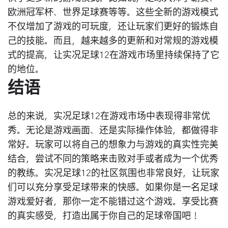
欧洲冠军杯、世界足球赛等等。这些全新的游戏模式
不仅增加了游戏的可玩度，还让玩家们更好的锻炼自
己的技能。而且，越来越多的更新和对常规的游戏模
式的提高，让实况足球12在游戏市场里持续保持了它
的地位。
结语
总的来说，实况足球12在游戏市场中表现得非常优
秀。无论是游戏画面、还是实际操作体验，都做得非
常好。玩家可以将自己的想象力与游戏的真实性完美
结合，尝试不同的策略来击败对手或者成为一个优秀
的教练。实况足球12的社区氛围也非常良好，让玩家
们可以充分享受足球带来的快感。如果你是一名足球
游戏爱好者，那你一定不能错过这个游戏。享受比赛
的真实感受，打造出属于你自己的足球帝国吧！